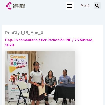
Ir
Menú
al
contenido
ResCIyJ_18_Yuc_4
Deja un comentario
/ Por
Redacción INE
/
25 febrero,
2020