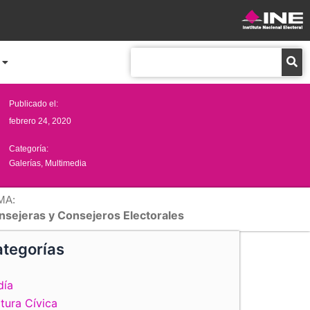
Buscar
Publicado el:
febrero 24, 2020
Categoría:
Galerías
,
Multimedia
MA:
nsejeras y Consejeros Electorales
tegorías
día
tura Cívica