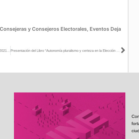
Consejeras y Consejeros Electorales
,
Eventos
Deja
Sigu
Revisión del proceso 2018 permitirá al INE mejorar elecciones de 2021: Lorenzo Córdova
Presentación del Libro “Autonomía pluralismo y certeza en la Elección Presidencial 2018” en el Marco de la Feria Internacional del Libro
Con
for
ciu