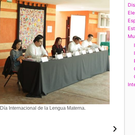
Di
El
Esp
Es
Mu
Int
a Internacional de la Lengua Materna.
Claudia Zav