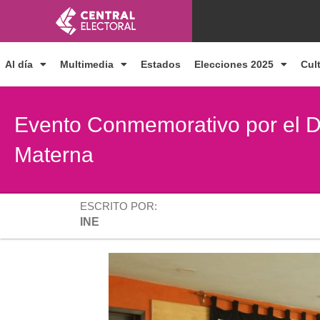
Ir
al
contenido
Al día
Multimedia
Estados
Elecciones 2025
Cul
Evento Conmemorativo por el Dí
Materna
ESCRITO POR:
INE