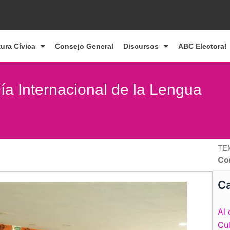
tura Cívica
Consejo General
Discursos
ABC Electoral
a Internacional de la Lengua
TE
Co
Ca
Al 
Cul