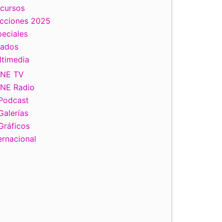
scursos
ecciones 2025
eciales
tados
ltimedia
INE TV
INE Radio
Podcast
Galerías
Gráficos
ernacional
ala Pérez, Consejera Electoral del INE en el Evento Conmemora
Internacional de la Lengua Materna.