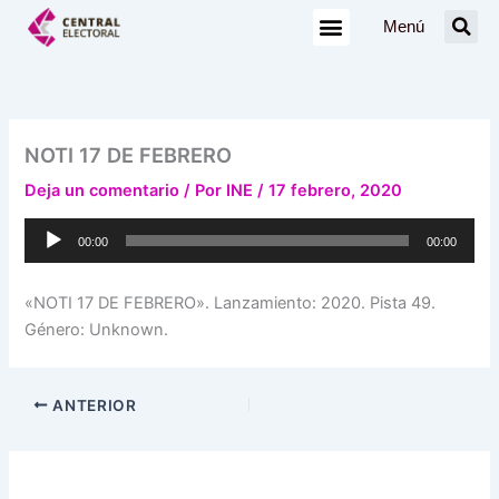
Ir
Menú
al
contenido
NOTI 17 DE FEBRERO
Deja un comentario
/ Por
INE
/
17 febrero, 2020
Reproductor
00:00
00:00
de
audio
«NOTI 17 DE FEBRERO». Lanzamiento: 2020. Pista 49.
Género: Unknown.
ANTERIOR