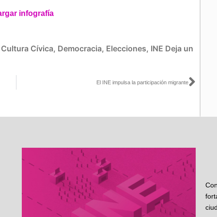
rgar infografía
:
Cultura Cívica
,
Democracia
,
Elecciones
,
INE
Deja un
Sigu
El INE impulsa la participación migrante
Con
for
ciu