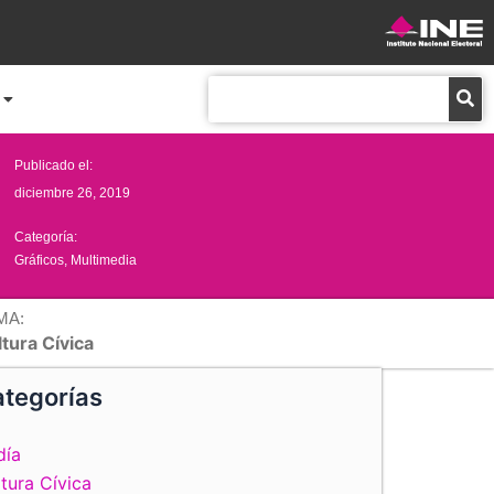
Buscar
Publicado el:
diciembre 26, 2019
Categoría:
Gráficos
,
Multimedia
MA:
tura Cívica
tegorías
día
tura Cívica