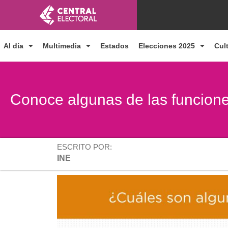
Ir
al
contenido
Al día
Multimedia
Estados
Elecciones 2025
Cul
Conoce algunas de las funcione
ESCRITO POR:
INE