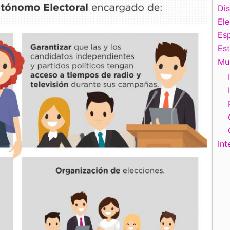
Di
El
Esp
Es
Mu
Int