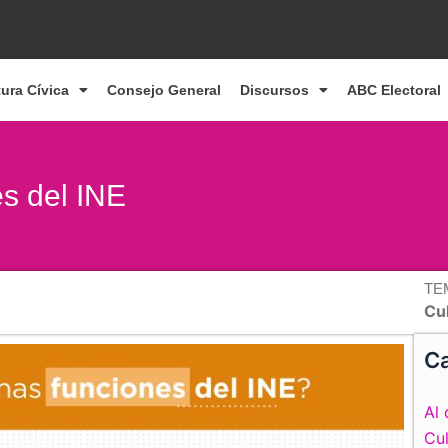
tura Cívica
Consejo General
Discursos
ABC Electoral
s del INE
TE
Cul
Ca
Al 
Cul