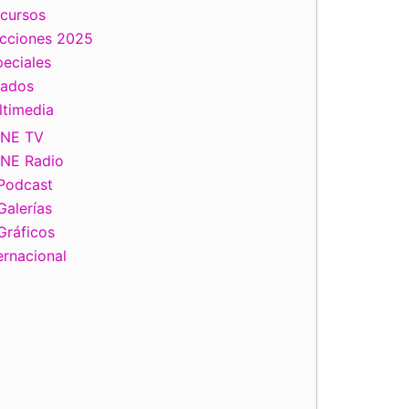
scursos
ecciones 2025
eciales
tados
ltimedia
INE TV
INE Radio
Podcast
Galerías
Gráficos
ernacional