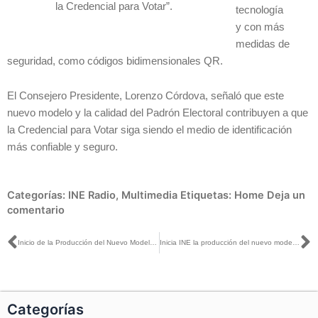
la Credencial para Votar”.
tecnología
y con más
medidas de
seguridad, como códigos bidimensionales QR.
El Consejero Presidente, Lorenzo Córdova, señaló que este
nuevo modelo y la calidad del Padrón Electoral contribuyen a que
la Credencial para Votar siga siendo el medio de identificación
más confiable y seguro.
Categorías:
INE Radio
,
Multimedia
Etiquetas:
Home
Deja un
comentario
Ant
S
Inicio de la Producción del Nuevo Modelo de la Credencial para Votar
Inicia INE la producción del nuevo modelo de la Credencial para Votar
Categorías