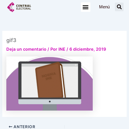
Ir
Menú
al
contenido
gif3
Deja un comentario
/ Por
INE
/
6 diciembre, 2019
ANTERIOR