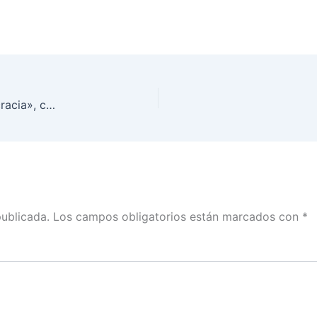
Conferencia completa «Medio ambiente y democracia», con la Doctora Julia Carabias
publicada.
Los campos obligatorios están marcados con
*