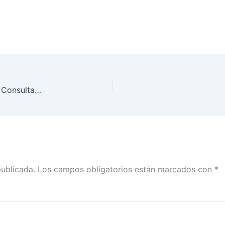
Mesas de deliberación sobre los resultados de la Consulta Infantil y Juvenil 2018
publicada.
Los campos obligatorios están marcados con
*