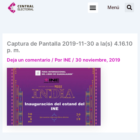
Ir
Menú
al
contenido
Captura de Pantalla 2019-11-30 a la(s) 4.16.10
p. m.
Deja un comentario
/ Por
INE
/
30 noviembre, 2019