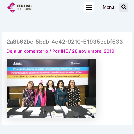
Ir
Menú
al
contenido
2a8b62be-5bdb-4e42-9210-51935eebf533
Deja un comentario
/ Por
INE
/
28 noviembre, 2019