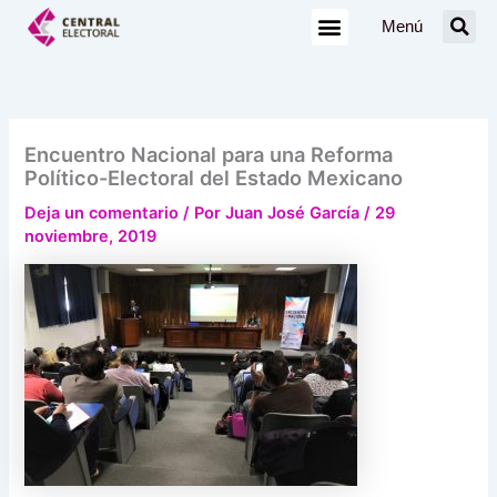
Ir
Menú
al
contenido
Encuentro Nacional para una Reforma
Político-Electoral del Estado Mexicano
Deja un comentario
/ Por
Juan José García
/
29
noviembre, 2019