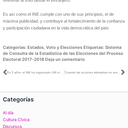
referente al voto desde el extranjero.
Es así como el INE cumple con uno de sus principios, el de
máxima publicidad, y contribuye al fortalecimiento de la confianza
y participación ciudadana en la vida democrática del país
Categorías:
Estados
,
Voto y Elecciones
Etiquetas:
Sistema
de Consulta de la Estadística de las Elecciones del Proceso
Electoral 2017-2018
Deja un comentario
Ant
S
En 5 años, el INE ha organizado 198 elecciones: Lorenzo Córdova con Carlos Marín
“Cuando las acciones afirmativas no son suficientes”, artículo escrito por la Consejera Dania Ravel, publicado en El Sol de México
Categorías
Al día
Cultura Cívica
Discursos