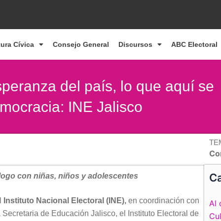
tura Cívica
Consejo General
Discursos
ABC Electoral
speranza del país, lo que aquí se
mocracia: INE Jalisco
TE
Con
Ca
álogo con niñas, niños y adolescentes
l
Instituto Nacional Electoral (INE),
en coordinación con
Al 
a Secretaria de Educación Jalisco, el Instituto Electoral de
Cul