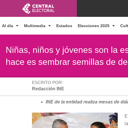
Ir
al
contenido
Al día
Multimedia
Estados
Elecciones 2025
Cul
Niñas, niños y jóvenes son la e
hace es sembrar semillas de de
ESCRITO POR:
Redacción INE
INE de la entidad realiza mesas de di
E
l