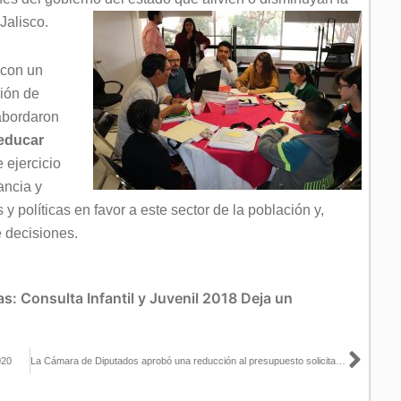
Jalisco.
 con un
ción de
 abordaron
 educar
 ejercicio
ancia y
 políticas en favor a este sector de la población y,
 decisiones.
as:
Consulta Infantil y Juvenil 2018
Deja un
Sigu
020
La Cámara de Diputados aprobó una reducción al presupuesto solicitado por el INE para 2020, el recorte más grande de su historia