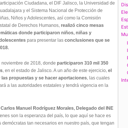
articipación Ciudadana, el DIF Jalisco, la Universidad de
Di
uadalajara y el Sistema Nacional de Protección de
El
iñas, Niños y Adolescentes, así como la Comisión
Esp
statal de Derechos Humanos,
realizó cinco mesas
Es
emáticas donde participaron niños, niñas y
Mu
dolescentes
para presentar las
conclusiones que se
2018.
 en noviembre de 2018, donde
participaron 310 mil 350
os
, en el estado de Jalisco. A un año de este ejercicio,
el
 las propuestas y se hacer aportaciones
, las cuales
Int
rá a las autoridades estatales y tendrá vigencia en la
,
Carlos Manuel Rodríguez Morales, Delegado del INE
óvenes son la esperanza del país, lo que aquí se hace es
 demócratas tan necesarios en nuestro país, que tengan