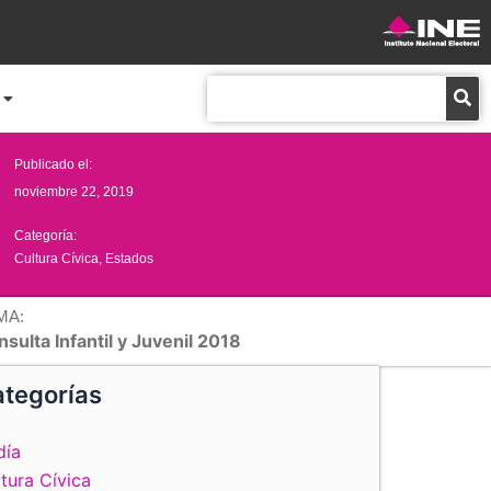
Buscar
Publicado el:
noviembre 22, 2019
Categoría:
Cultura Cívica
,
Estados
MA:
sulta Infantil y Juvenil 2018
tegorías
día
tura Cívica