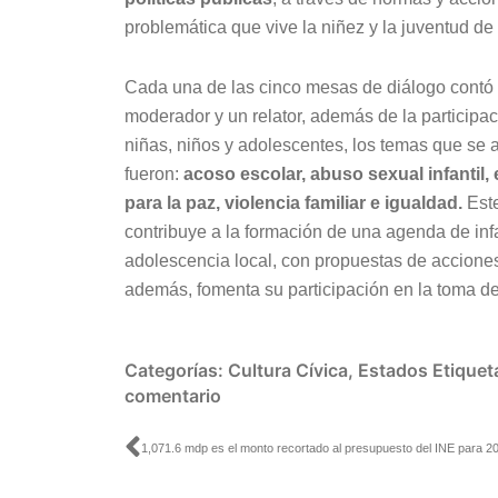
problemática que vive la niñez y la juventud de 
Cada una de las cinco mesas de diálogo contó
moderador y un relator, además de la participa
niñas, niños y adolescentes, los temas que se
fueron:
acoso escolar, abuso sexual infantil,
para la paz, violencia familiar e igualdad.
Este
contribuye a la formación de una agenda de inf
adolescencia local, con propuestas de acciones y
además, fomenta su participación en la toma de
Categorías:
Cultura Cívica
,
Estados
Etiquet
comentario
Ant
1,071.6 mdp es el monto recortado al presupuesto del INE para 2