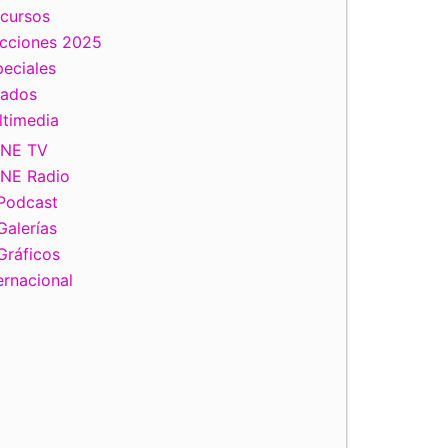
scursos
ecciones 2025
eciales
tados
ltimedia
INE TV
INE Radio
Podcast
Galerías
Gráficos
ernacional