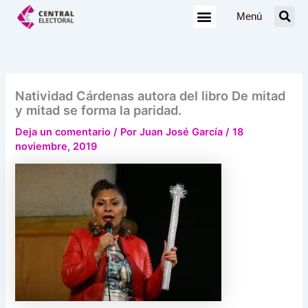
Ir
Menú
al
contenido
Natividad Cárdenas autora del libro De mitad
y mitad se forma la paridad.
Deja un comentario
/ Por
Juan José García
/
18
noviembre, 2019