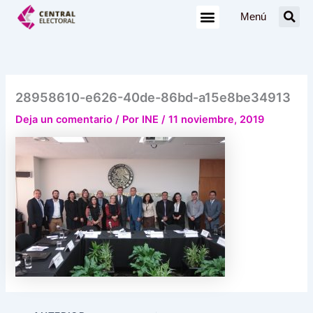
Ir
Menú
al
contenido
28958610-e626-40de-86bd-a15e8be34913
Deja un comentario
/ Por
INE
/
11 noviembre, 2019