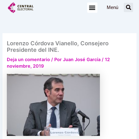
Ir
Menú
al
contenido
Lorenzo Córdova Vianello, Consejero
Presidente del INE.
Deja un comentario
/ Por
Juan José García
/
12
noviembre, 2019