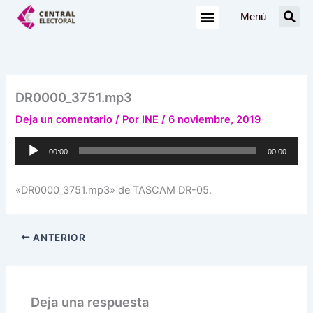
Ir
Menú
al
contenido
DR0000_3751.mp3
Deja un comentario
/ Por
INE
/
6 noviembre, 2019
Reproductor
00:00
00:00
de
audio
«DR0000_3751.mp3» de TASCAM DR-05.
ANTERIOR
Deja una respuesta