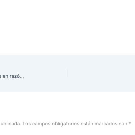
En México, la violencia política contra las mujeres en razón de género, es sancionada
publicada.
Los campos obligatorios están marcados con
*