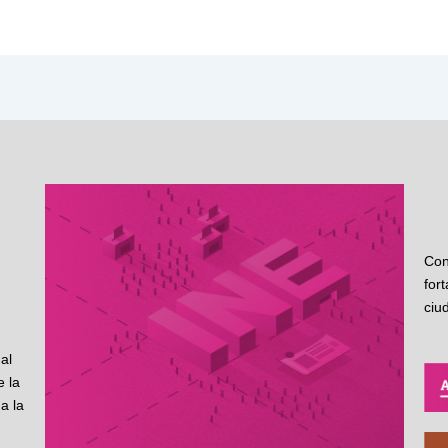
Con
for
ciu
al
 la
a la