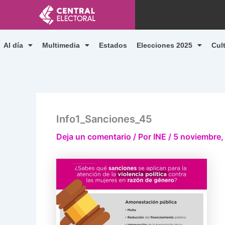
Ir
al
contenido
Al día
Multimedia
Estados
Elecciones 2025
Cul
Info1_Sanciones_45
Deja un comentario
/ Por
INE
/
5 noviembre,