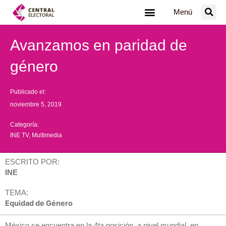
Ir
Menú
al
contenido
Avanzamos en paridad de
género
Publicado el:
noviembre 5, 2019
Categoría:
INE TV
,
Multimedia
ESCRITO POR:
INE
TEMA:
Equidad de Género
México se encuentra en la 4ta posición, a nivel mundial, en