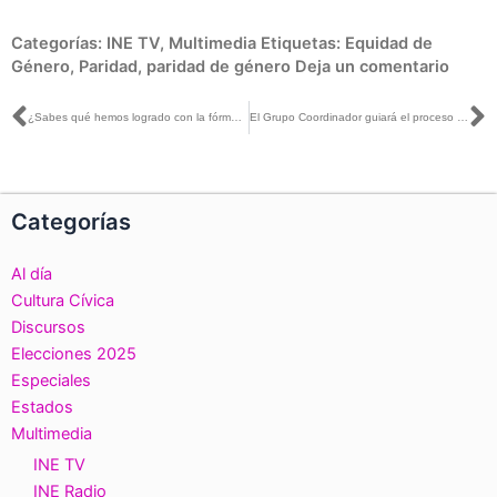
Categorías:
INE TV
,
Multimedia
Etiquetas:
Equidad de
Género
,
Paridad
,
paridad de género
Deja un comentario
Ant
S
¿Sabes qué hemos logrado con la fórmula para el crecimiento democrático del país?
El Grupo Coordinador guiará el proceso cuidando los derechos de las niñas y niños: INE Sinaloa
Categorías
Al día
Cultura Cívica
Discursos
Elecciones 2025
Especiales
Estados
Multimedia
INE TV
INE Radio