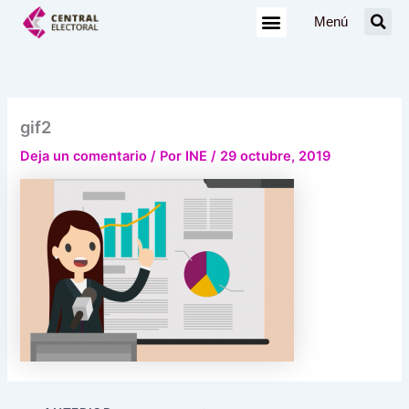
Ir
Menú
al
contenido
gif2
Deja un comentario
/ Por
INE
/
29 octubre, 2019