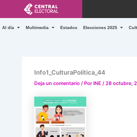
Ir
al
contenido
Al día
Multimedia
Estados
Elecciones 2025
Cul
Info1_CulturaPolítica_44
Deja un comentario
/ Por
INE
/
28 octubre, 