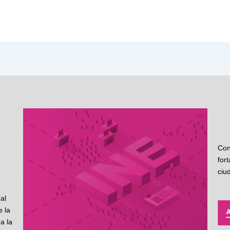
Con
for
ciu
al
 la
a la