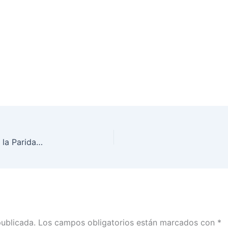
Consulta la Cronología del Movimiento en pro de la Paridad de Género
publicada.
Los campos obligatorios están marcados con
*