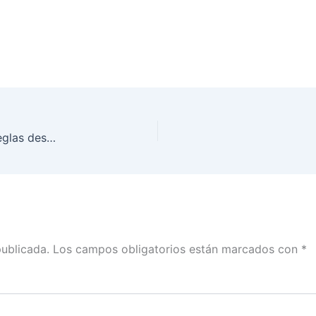
No tenemos un precedente de modificación de reglas después de las elecciones como en Baja California: Pamela San Martín en El Weso
publicada.
Los campos obligatorios están marcados con
*