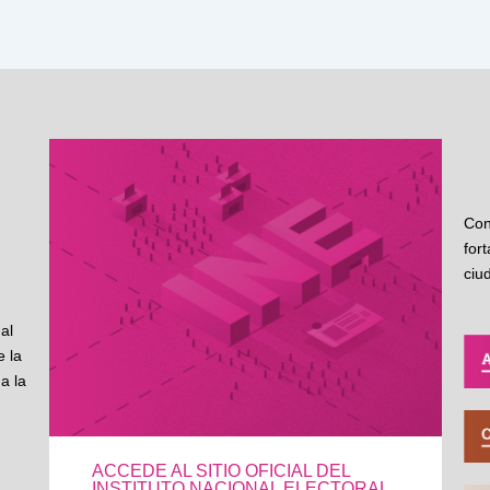
Con
for
ciu
al
 la
a la
ACCEDE AL SITIO OFICIAL DEL
INSTITUTO NACIONAL ELECTORAL