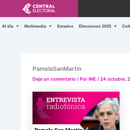
Ir
al
contenido
Al día
Multimedia
Estados
Elecciones 2025
Cul
PamelaSanMartin
Deja un comentario
/ Por
INE
/
24 octubre, 