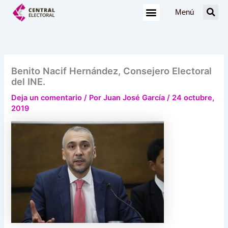
Ir
Menú
al
contenido
Benito Nacif Hernández, Consejero Electoral
del INE.
Deja un comentario
/ Por
Juan José García
/
24 octubre,
2019