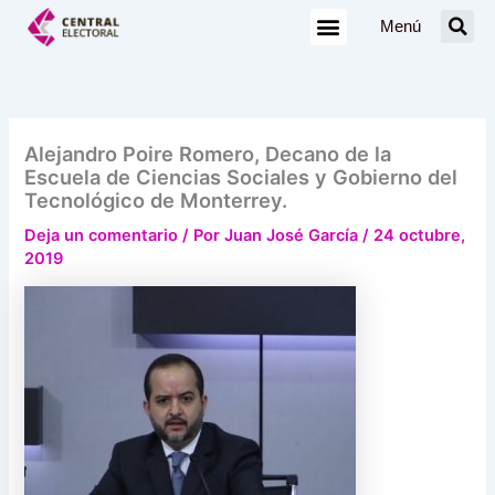
Ir
Menú
al
contenido
Alejandro Poire Romero, Decano de la
Escuela de Ciencias Sociales y Gobierno del
Tecnológico de Monterrey.
Deja un comentario
/ Por
Juan José García
/
24 octubre,
2019