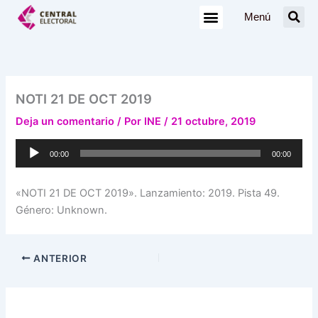
Ir
Menú
al
contenido
NOTI 21 DE OCT 2019
Deja un comentario
/ Por
INE
/
21 octubre, 2019
Reproductor
00:00
00:00
de
audio
«NOTI 21 DE OCT 2019». Lanzamiento: 2019. Pista 49.
Género: Unknown.
ANTERIOR