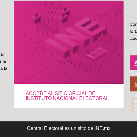
Con
for
ciu
al
 la
a la
ACCEDE AL SITIO OFICIAL DEL
INSTITUTO NACIONAL ELECTORAL
Central Electoral es un sitio de INE.mx