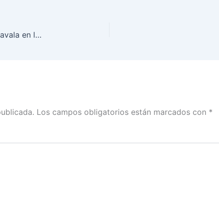
Participan Consejeras Adriana Favela y Claudia Zavala en la 2da. Jornada Internacional: La participación infantil y los procesos electorales
publicada.
Los campos obligatorios están marcados con
*