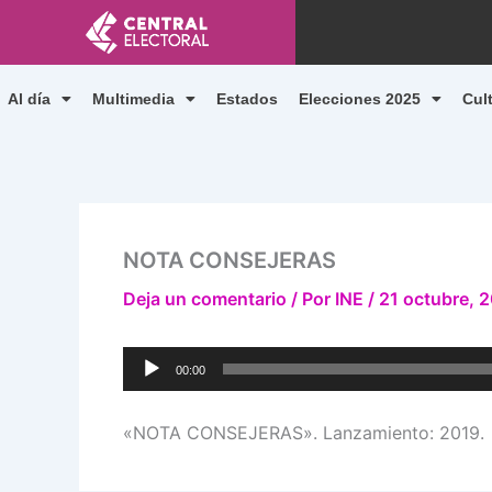
Ir
al
contenido
Al día
Multimedia
Estados
Elecciones 2025
Cul
NOTA CONSEJERAS
Deja un comentario
/ Por
INE
/
21 octubre, 
Reproductor
00:00
de
audio
«NOTA CONSEJERAS». Lanzamiento: 2019.