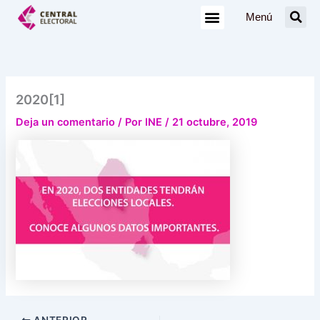
Ir
Menú
al
contenido
2020[1]
Deja un comentario
/ Por
INE
/
21 octubre, 2019