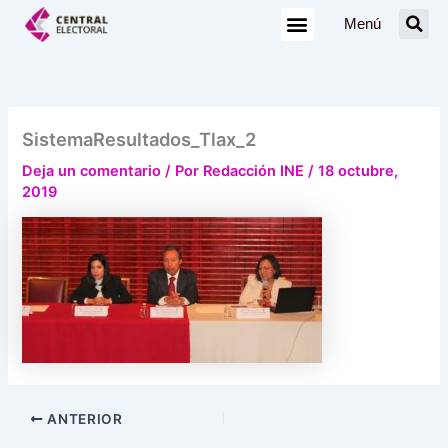
Ir
Menú
al
contenido
SistemaResultados_Tlax_2
Deja un comentario
/ Por
Redacción INE
/
18 octubre,
2019
ANTERIOR