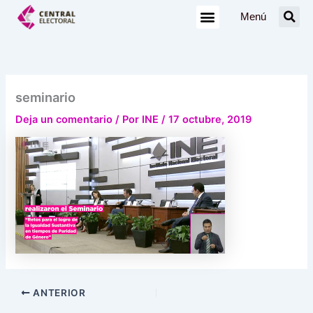
Ir
Menú
al
contenido
seminario
Deja un comentario
/ Por
INE
/
17 octubre, 2019
ANTERIOR