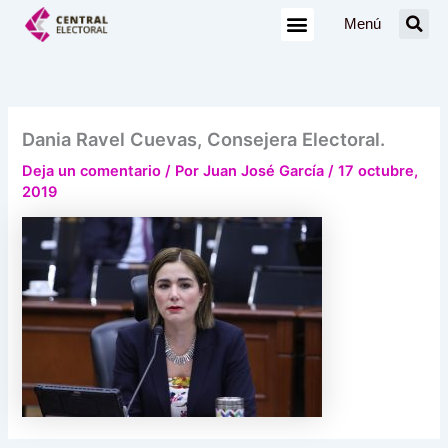
Ir
Menú
al
contenido
Dania Ravel Cuevas, Consejera Electoral.
Deja un comentario
/ Por
Juan José García
/
17 octubre,
2019