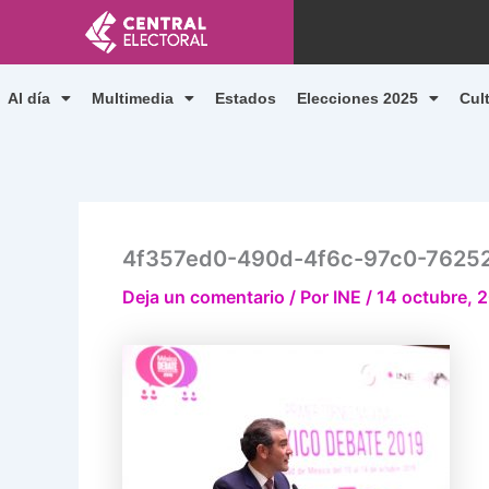
Ir
al
contenido
Al día
Multimedia
Estados
Elecciones 2025
Cul
4f357ed0-490d-4f6c-97c0-7625
Deja un comentario
/ Por
INE
/
14 octubre, 