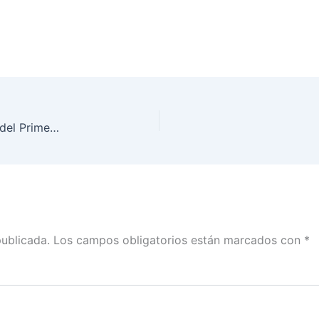
Intervención de Lorenzo Córdova, en la clausura del Primer Torneo Nacional México Debate 2019
publicada.
Los campos obligatorios están marcados con
*