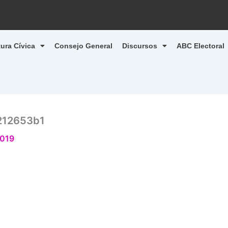
tura Cívica
Consejo General
Discursos
ABC Electoral
212653b1
2019