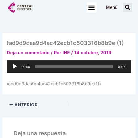
Ir
Menú
al
contenido
fad9d9daa9d4ac42ecb1c503316b8b9e (1)
Deja un comentario
/ Por
INE
/
14 octubre, 2019
Reproductor
00:00
00:00
de
audio
«fad9d9daa9d4ac42ecb1c503316b8b9e (1)».
ANTERIOR
Deja una respuesta