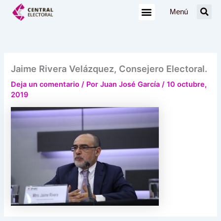
Ir
Menú
al
contenido
Jaime Rivera Velázquez, Consejero Electoral.
Deja un comentario
/ Por
Juan José García
/
10 octubre,
2019