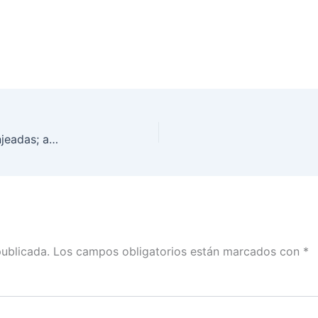
En la entidad 5 mil credenciales “19” han sido canjeadas; aún restan 23 mil: INE Tlaxcala
publicada.
Los campos obligatorios están marcados con
*