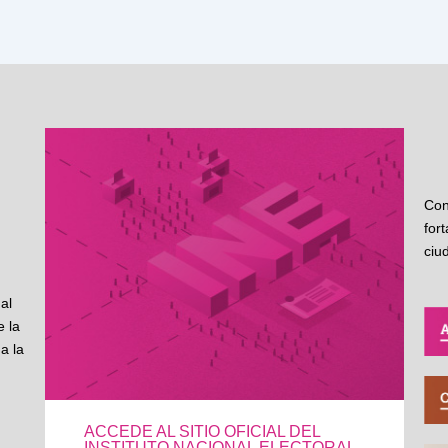
Con
for
ciu
al
 la
a la
ACCEDE AL SITIO OFICIAL DEL
INSTITUTO NACIONAL ELECTORAL