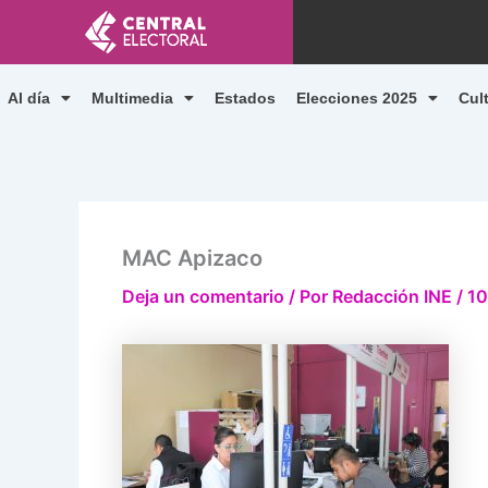
Ir
al
contenido
Al día
Multimedia
Estados
Elecciones 2025
Cul
MAC Apizaco
Deja un comentario
/ Por
Redacción INE
/
10