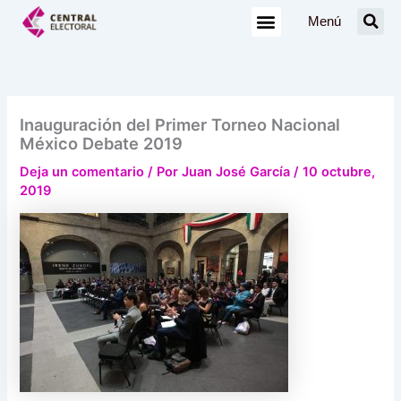
Ir
Menú
al
contenido
Inauguración del Primer Torneo Nacional
México Debate 2019
Deja un comentario
/ Por
Juan José García
/
10 octubre,
2019