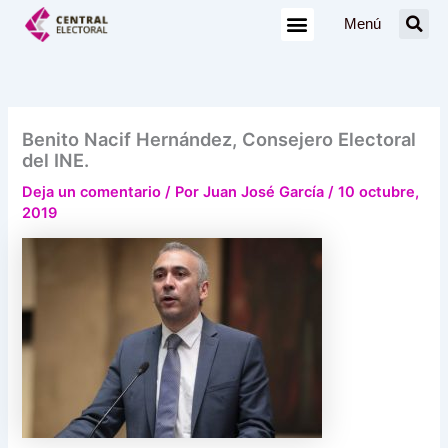
Ir
Menú
al
contenido
Benito Nacif Hernández, Consejero Electoral
del INE.
Deja un comentario
/ Por
Juan José García
/
10 octubre,
2019