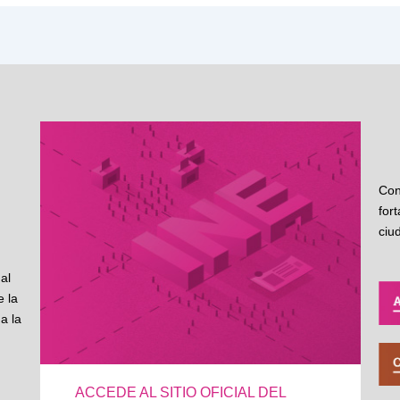
Con
for
ciu
al
 la
a la
ACCEDE AL SITIO OFICIAL DEL