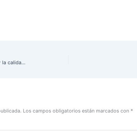
La posverdad deteriora la conversación pública y la calidad de la reflexión colectiva: Consejero Ciro Murayama
publicada.
Los campos obligatorios están marcados con
*