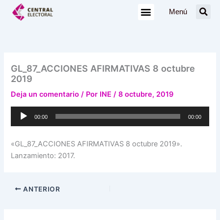
Ir
Menú
al
contenido
GL_87_ACCIONES AFIRMATIVAS 8 octubre
2019
Deja un comentario
/ Por
INE
/
8 octubre, 2019
Reproductor
00:00
00:00
de
audio
«GL_87_ACCIONES AFIRMATIVAS 8 octubre 2019».
Lanzamiento: 2017.
ANTERIOR