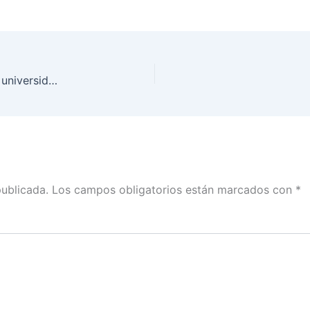
Formalizan INE y UNAM programa académico en universidades con el tema de la democracia en el siglo XXI
publicada.
Los campos obligatorios están marcados con
*