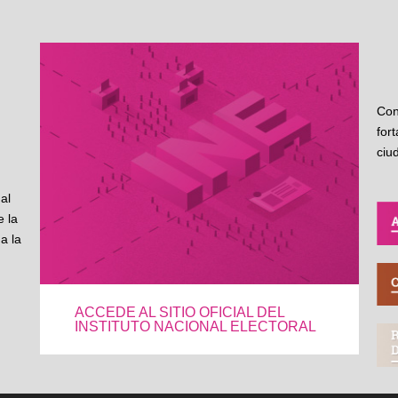
Con
for
ciu
al
 la
a la
ACCEDE AL SITIO OFICIAL DEL
INSTITUTO NACIONAL ELECTORAL