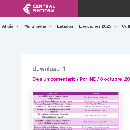
Ir
al
contenido
Al día
Multimedia
Estados
Elecciones 2025
Cul
download-1
Deja un comentario
/ Por
INE
/
8 octubre, 2