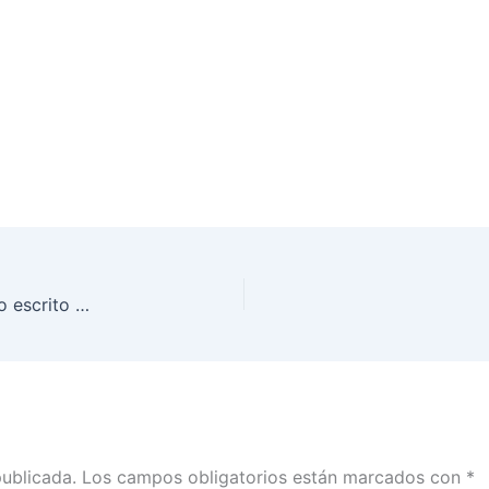
«Equilibrios en democracia monitorizada”, artículo escrito por el Consejero Marco Antonio Baños, en El Economista
publicada.
Los campos obligatorios están marcados con
*