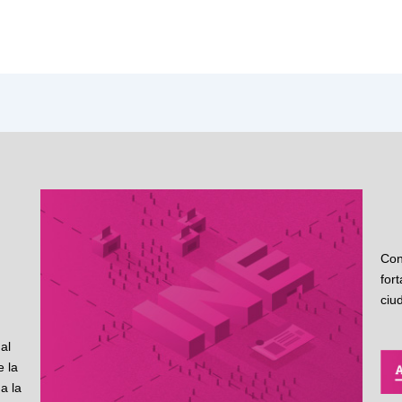
Con
for
ciu
al
 la
a la