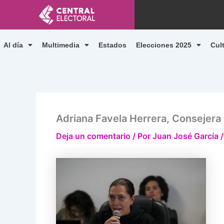
Ir
al
contenido
Al día
Multimedia
Estados
Elecciones 2025
Cul
Adriana Favela Herrera, Consejera E
Deja un comentario
/ Por
Juan José García