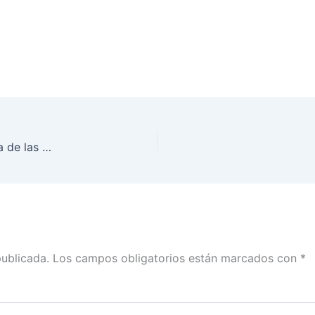
13ª Sesión “Observatorio de Participación Política de las Mujeres en México”
publicada.
Los campos obligatorios están marcados con
*