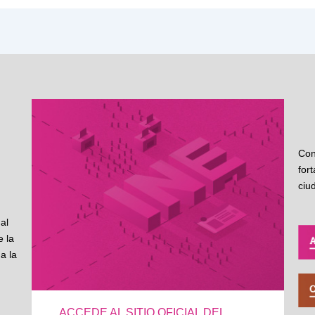
Con
for
ciu
al
 la
a la
ACCEDE AL SITIO OFICIAL DEL