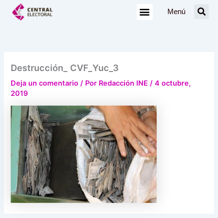
Ir
Menú
al
contenido
Destrucción_ CVF_Yuc_3
Deja un comentario
/ Por
Redacción INE
/
4 octubre,
2019