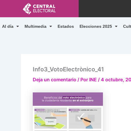
Ir
al
contenido
Al día
Multimedia
Estados
Elecciones 2025
Cul
Info3_VotoElectrònico_41
Deja un comentario
/ Por
INE
/
4 octubre, 2