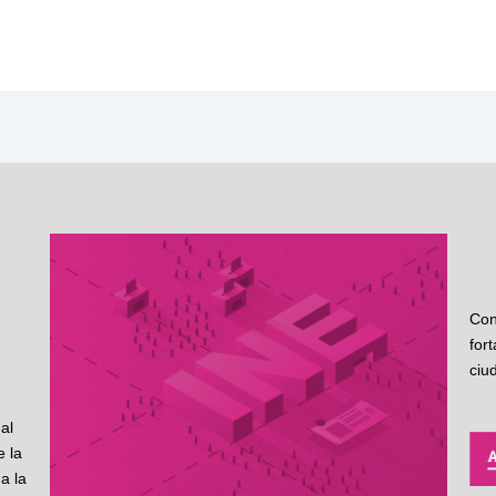
Con
for
ciu
al
 la
a la