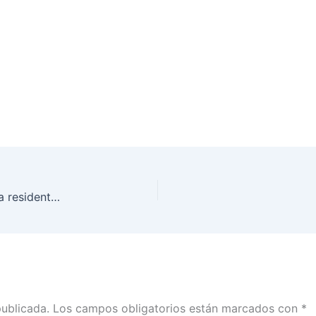
Beneficios del voto electrónico para la ciudadanía residente en el extranjero
publicada.
Los campos obligatorios están marcados con
*