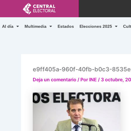
Ir
al
contenido
Al día
Multimedia
Estados
Elecciones 2025
Cul
e9ff405a-960f-40fb-b0c3-8535
Deja un comentario
/ Por
INE
/
3 octubre, 2