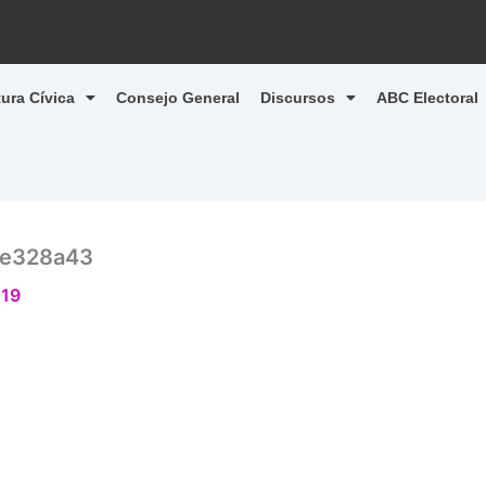
tura Cívica
Consejo General
Discursos
ABC Electoral
ee328a43
019