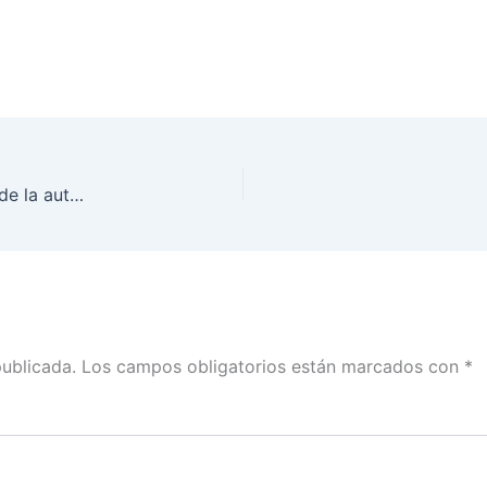
Órganos Internos de Control deben ser garantes de la autonomía de las autoridades electorales: Lorenzo Córdova
publicada.
Los campos obligatorios están marcados con
*