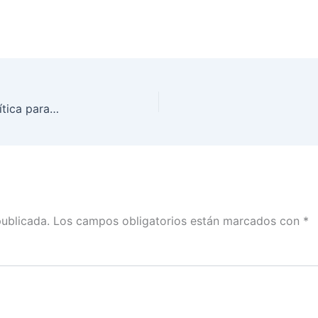
Diálogo sobre participación y representación política para el ejercicio efectivo de los derechos del pueblo Afromexicano
publicada.
Los campos obligatorios están marcados con
*