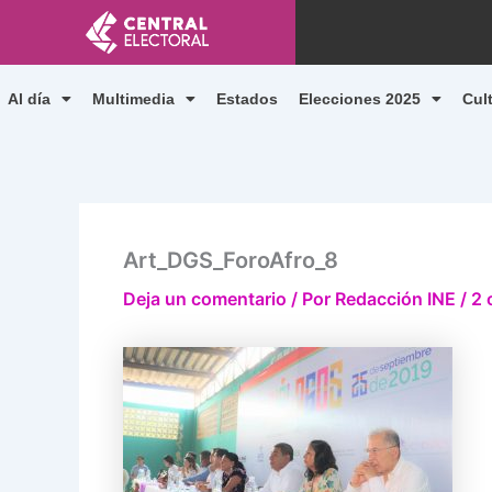
Ir
al
contenido
Al día
Multimedia
Estados
Elecciones 2025
Cul
Art_DGS_ForoAfro_8
Deja un comentario
/ Por
Redacción INE
/
2 