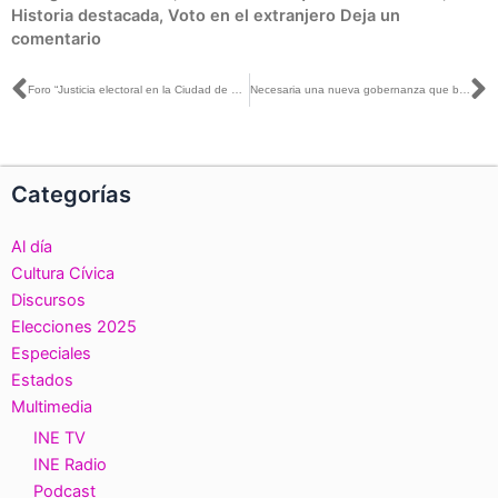
Historia destacada
,
Voto en el extranjero
Deja un
comentario
Ant
S
Foro “Justicia electoral en la Ciudad de México”
Necesaria una nueva gobernanza que beneficie al ciudadano: INE Nayarit
Categorías
Al día
Cultura Cívica
Discursos
Elecciones 2025
Especiales
Estados
Multimedia
INE TV
INE Radio
Podcast