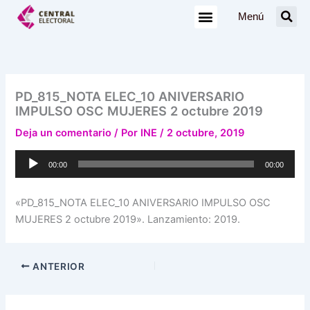
Ir
Menú
al
contenido
PD_815_NOTA ELEC_10 ANIVERSARIO
IMPULSO OSC MUJERES 2 octubre 2019
Deja un comentario
/ Por
INE
/
2 octubre, 2019
Reproductor
00:00
00:00
de
audio
«PD_815_NOTA ELEC_10 ANIVERSARIO IMPULSO OSC
MUJERES 2 octubre 2019». Lanzamiento: 2019.
ANTERIOR