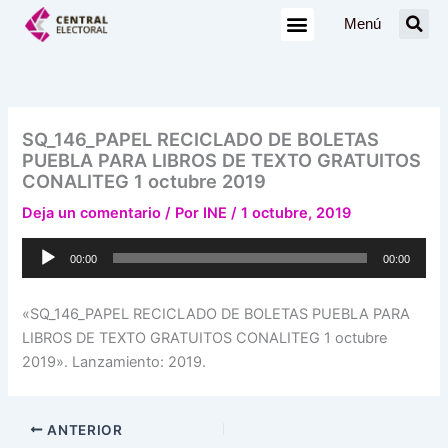
Ir
Menú
al
contenido
SQ_146_PAPEL RECICLADO DE BOLETAS
PUEBLA PARA LIBROS DE TEXTO GRATUITOS
CONALITEG 1 octubre 2019
Deja un comentario
/ Por
INE
/
1 octubre, 2019
Reproductor
00:00
00:00
de
audio
«SQ_146_PAPEL RECICLADO DE BOLETAS PUEBLA PARA
LIBROS DE TEXTO GRATUITOS CONALITEG 1 octubre
2019». Lanzamiento: 2019.
ANTERIOR