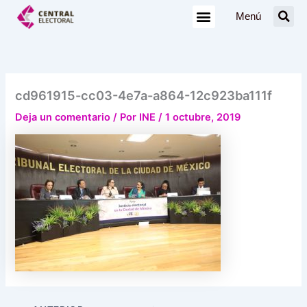
Ir
Menú
al
contenido
cd961915-cc03-4e7a-a864-12c923ba111f
Deja un comentario
/ Por
INE
/
1 octubre, 2019