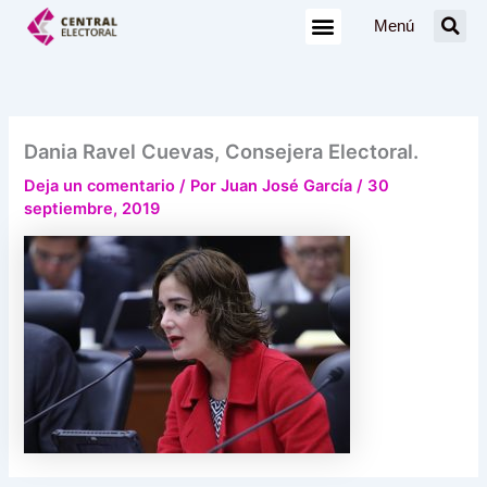
Ir
Menú
al
contenido
Dania Ravel Cuevas, Consejera Electoral.
Deja un comentario
/ Por
Juan José García
/
30
septiembre, 2019